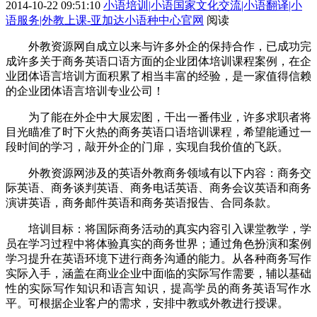
2014-10-22 09:51:10
小语培训|小语国家文化交流|小语翻译|小
语服务|外教上课-亚加达小语种中心官网
阅读
外教资源网自成立以来与许多外企的保持合作，已成功完
成许多关于商务英语口语方面的企业团体培训课程案例，在企
业团体语言培训方面积累了相当丰富的经验，是一家值得信赖
的企业团体语言培训专业公司！
为了能在外企中大展宏图，干出一番伟业，许多求职者将
目光瞄准了时下火热的商务英语口语培训课程，希望能通过一
段时间的学习，敲开外企的门扉，实现自我价值的飞跃。
外教资源网涉及的英语外教商务领域有以下内容：商务交
际英语、商务谈判英语、商务电话英语、商务会议英语和商务
演讲英语，商务邮件英语和商务英语报告、合同条款。
培训目标：将国际商务活动的真实内容引入课堂教学，学
员在学习过程中将体验真实的商务世界；通过角色扮演和案例
学习提升在英语环境下进行商务沟通的能力。从各种商务写作
实际入手，涵盖在商业企业中面临的实际写作需要，辅以基础
性的实际写作知识和语言知识，提高学员的商务英语写作水
平。可根据企业客户的需求，安排中教或外教进行授课。