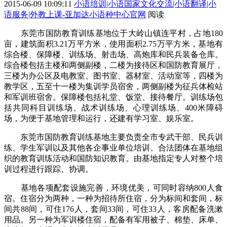
2015-06-09 10:09:11
小语培训|小语国家文化交流|小语翻译|小
语服务|外教上课-亚加达小语种中心官网
阅读
东莞市国防教育训练基地位于大岭山镇连平村，占地180
亩，建筑面积3.21万平方米，使用面积2.75万平方米，基地有
综合楼、保障楼、训练场、射击场、高炮库和民兵装备仓库。
综合楼包括主楼和两侧副楼，二楼为接待区和国防教育展厅，
三楼为办公区及电教室、图书室、器材室、活动室等，四楼为
教学区，五至十一楼为集训学员宿舍，两侧副楼为征兵体检站
和军训班宿舍。保障楼包括礼堂、饭堂、接待餐厅。训练场包
括共同科目训练场、战术训练场、心理训练场、400米障碍
场，为便于基地管理和运行，还建有学习室、娱乐室。
东莞市国防教育训练基地主要负责全市专武干部、民兵训
练、学生军训以及其他各企事业单位培训、合法团体在基地组
织的教育训练活动和国防知识教育。由基地指定专人对整个培
训过程进行跟踪、协调。
基地各项配套设施完善，环境优美，可同时容纳800人食
宿。住宿分为两种，一种为招待所住宿，分为标间和套间，标
间共88间，可住176人，套间33间，可住33人，客房配备洗漱
用品。另一种为军训楼住宿，配备有军用被子、棉垫、床单、